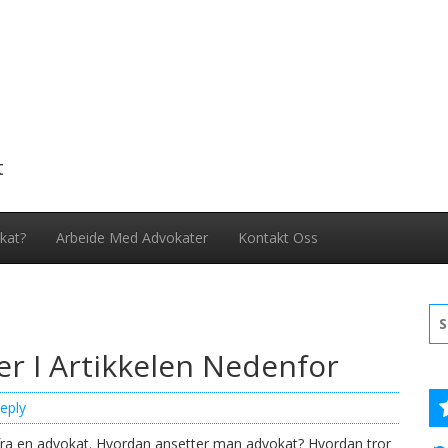
t
kat?
Arbeide Med Advokater
Kontakt Oss
Se
for
r I Artikkelen Nedenfor
eply
r fra en advokat. Hvordan ansetter man advokat? Hvordan tror