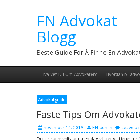
Skip
to
FN Advokat
content
Blogg
Beste Guide For Å Finne En Advoka
Hva Vet Du Om Advokater?
Hvordan bli advo
Advokatguide
Faste Tips Om Advokate
november 14, 2019
FN-admin
Leave a r
Det er sannsynlig at du en dag vil trenge tjeneste