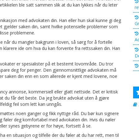
artikkelen ble satt sammen slik at du kan lykkes når du leter
re
munikasjon med advokaten din. Han eller hun skal kunne gi deg
Gr
 gjelder saken din, samt hvilke potensielle problemer som
disse problemene.
A
 når du mangler bakgrunn i loven, så sørg for å fortelle
 en klarere ide om hva du kan forvente fra rettssaken din. Han
D
vokater er spesialister på et bestemt lovområde. Du tror
 spare deg for penger. Den gjennomsnittlige advokaten må
r saken din enn en som allerede er kjent med lovene, noe
cy annonse, kommersiell eller glatt nettside. Det er kritisk
 at du får det beste. Da jeg brukte advokat uten å gjøre
lfeldig feil som lett kan unngås.
du møttes noen ganger og fikk nyttige råd. Du bør kun signere
 og føler deg komfortabel med advokaten din. Hvis du nøler
ller synes gebyrene er for høye, fortsett å se.
 en situasjon og tilfelle der du føler at du har rett, men til