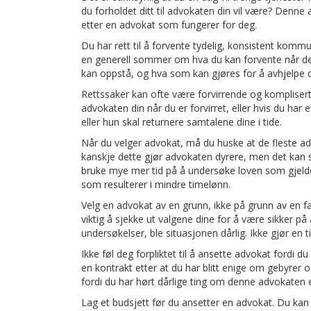
du forholdet ditt til advokaten din vil være? Denne 
etter en advokat som fungerer for deg.
Du har rett til å forvente tydelig, konsistent kom
en generell sommer om hva du kan forvente når det
kan oppstå, og hva som kan gjøres for å avhjelpe 
Rettssaker kan ofte være forvirrende og kompliserte
advokaten din når du er forvirret, eller hvis du har
eller hun skal returnere samtalene dine i tide.
Når du velger advokat, må du huske at de fleste ad
kanskje dette gjør advokaten dyrere, men det kan
bruke mye mer tid på å undersøke loven som gjelde
som resulterer i mindre timelønn.
Velg en advokat av en grunn, ikke på grunn av en fan
viktig å sjekke ut valgene dine for å være sikker på
undersøkelser, ble situasjonen dårlig. Ikke gjør en ti
Ikke føl deg forpliktet til å ansette advokat fordi 
en kontrakt etter at du har blitt enige om gebyrer
fordi du har hørt dårlige ting om denne advokaten e
Lag et budsjett før du ansetter en advokat. Du kan ha