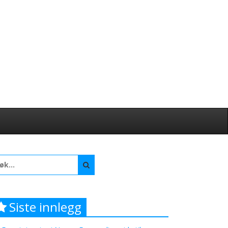
arch
:
Siste innlegg