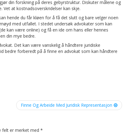
, gjør din forskning på deres gebyrstruktur. Diskuter målene og
. Vet at kostnadsoverskridelser kan skje.
kan hende du får kløen for å få det slutt og bare velger noen
 fornøyd med utfallet. I stedet undersøk advokater som kan
(de kan være online) og få en ide om hans eller hennes
onen din mye bedre.
dvokat. Det kan være vanskelig å håndtere juridiske
rtid bedre forberedt på å finne en advokat som kan håndtere
Finne Og Arbeide Med Juridisk Representasjon
e felt er merket med
*